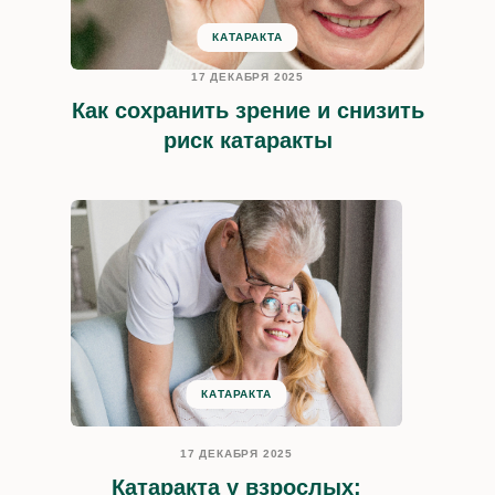
КАТАРАКТА
Контакты
17 ДЕКАБРЯ 2025
Как сохранить зрение и снизить
риск катаракты
Заказать звонок
Телефон
+7 (495) 473-43-57
с 8:00 до 22:00
Адрес
КАТАРАКТА
г. Москва,
Украинский бульвар
17 ДЕКАБРЯ 2025
Катаракта у взрослых: