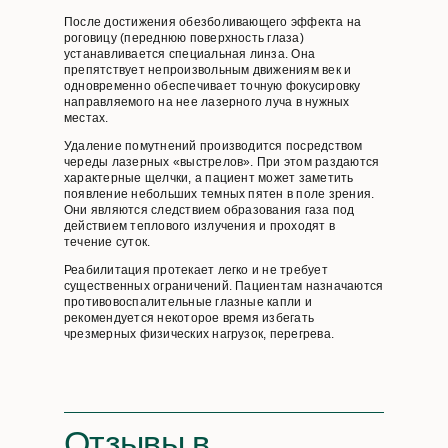
После достижения обезболивающего эффекта на
роговицу (переднюю поверхность глаза)
устанавливается специальная линза. Она
препятствует непроизвольным движениям век и
одновременно обеспечивает точную фокусировку
направляемого на нее лазерного луча в нужных
местах.
Удаление помутнений производится посредством
череды лазерных «выстрелов». При этом раздаются
характерные щелчки, а пациент может заметить
появление небольших темных пятен в поле зрения.
Они являются следствием образования газа под
действием теплового излучения и проходят в
течение суток.
Реабилитация протекает легко и не требует
существенных ограничений. Пациентам назначаются
противовоспалительные глазные капли и
рекомендуется некоторое время избегать
чрезмерных физических нагрузок, перегрева.
Отзывы
в