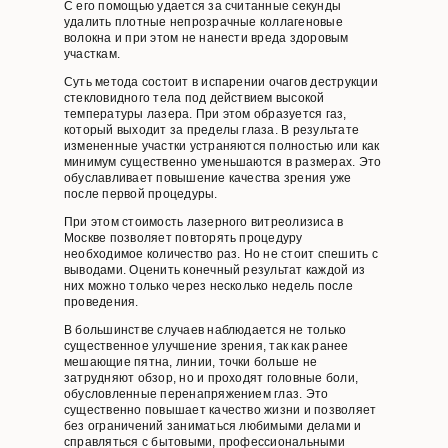
С его помощью удается за считанные секунды
удалить плотные непрозрачные коллагеновые
волокна и при этом не нанести вреда здоровым
участкам.
Суть метода состоит в испарении очагов деструкции
стекловидного тела под действием высокой
температуры лазера. При этом образуется газ,
который выходит за пределы глаза. В результате
измененные участки устраняются полностью или как
минимум существенно уменьшаются в размерах. Это
обуславливает повышение качества зрения уже
после первой процедуры.
При этом стоимость лазерного витреолизиса в
Москве позволяет повторять процедуру
необходимое количество раз. Но не стоит спешить с
выводами. Оценить конечный результат каждой из
них можно только через несколько недель после
проведения.
В большинстве случаев наблюдается не только
существенное улучшение зрения, так как ранее
мешающие пятна, линии, точки больше не
затрудняют обзор, но и проходят головные боли,
обусловленные перенапряжением глаз. Это
существенно повышает качество жизни и позволяет
без ограничений заниматься любимыми делами и
справляться с бытовыми, профессиональными