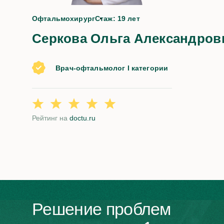
да
Офтальмохирург
Стаж: 19 лет
Серкова Ольга Александров
Врач-офтальмолог I категории
Рейтинг на
doctu.ru
Решение проблем