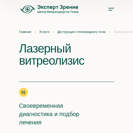
Услуги
Главная
Услуги
Деструкция стекловидного тела
Лазерный ви
Цены
Лазерный
витреолизис
Врачи
Акции и скидки
01
О нас
Своевременная
Отзывы
диагностика и подбор
лечения
Оплата