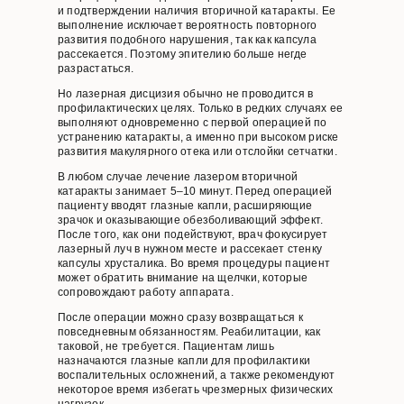
и подтверждении наличия вторичной катаракты. Ее
выполнение исключает вероятность повторного
развития подобного нарушения, так как капсула
рассекается. Поэтому эпителию больше негде
разрастаться.
Но лазерная дисцизия обычно не проводится в
профилактических целях. Только в редких случаях ее
выполняют одновременно с первой операцией по
устранению катаракты, а именно при высоком риске
развития макулярного отека или отслойки сетчатки.
В любом случае лечение лазером вторичной
катаракты занимает 5–10 минут. Перед операцией
пациенту вводят глазные капли, расширяющие
зрачок и оказывающие обезболивающий эффект.
После того, как они подействуют, врач фокусирует
лазерный луч в нужном месте и рассекает стенку
капсулы хрусталика. Во время процедуры пациент
может обратить внимание на щелчки, которые
сопровождают работу аппарата.
После операции можно сразу возвращаться к
повседневным обязанностям. Реабилитации, как
таковой, не требуется. Пациентам лишь
назначаются глазные капли для профилактики
воспалительных осложнений, а также рекомендуют
некоторое время избегать чрезмерных физических