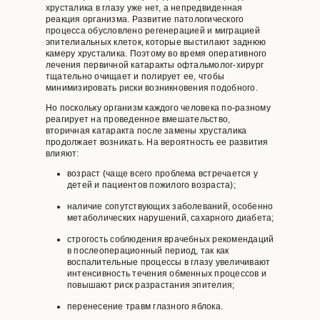
хрусталика в глазу уже нет, а непредвиденная
реакция организма. Развитие патологического
процесса обусловлено регенерацией и миграцией
эпителиальных клеток, которые выстилают заднюю
камеру хрусталика. Поэтому во время оперативного
лечения первичной катаракты офтальмолог-хирург
тщательно очищает и полирует ее, чтобы
минимизировать риски возникновения подобного.
Но поскольку организм каждого человека по-разному
реагирует на проведенное вмешательство,
вторичная катаракта после замены хрусталика
продолжает возникать. На вероятность ее развития
влияют:
возраст (чаще всего проблема встречается у
детей и пациентов пожилого возраста);
наличие сопутствующих заболеваний, особенно
метаболических нарушений, сахарного диабета;
строгость соблюдения врачебных рекомендаций
в послеоперационный период, так как
воспалительные процессы в глазу увеличивают
интенсивность течения обменных процессов и
повышают риск разрастания эпителия;
перенесение травм глазного яблока.