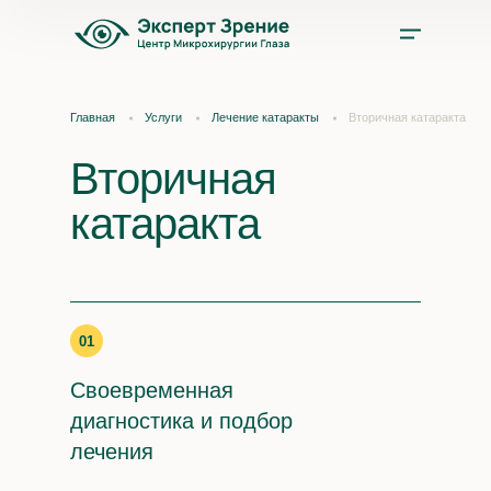
Услуги
Главная
Услуги
Лечение катаракты
Вторичная катаракта
Цены
Вторичная
катаракта
Врачи
Акции и скидки
01
О нас
Своевременная
Отзывы
диагностика и подбор
лечения
Оплата