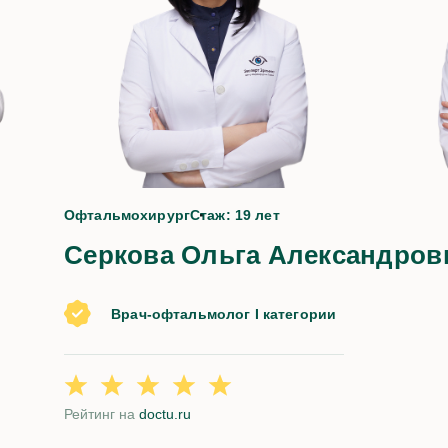
да
Офтальмохирург
Стаж: 19 лет
Серкова Ольга Александров
Врач-офтальмолог I категории
Рейтинг на
doctu.ru