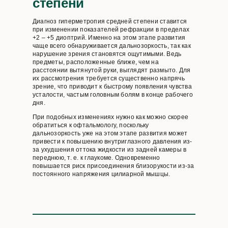
степени
Диагноз гиперметропия средней степени ставится
при изменении показателей рефракции в пределах
+2 – +5 диоптрий. Именно на этом этапе развития
чаще всего обнаруживается дальнозоркость, так как
нарушение зрения становятся ощутимыми. Ведь
предметы, расположенные ближе, чем на
расстоянии вытянутой руки, выглядят размыто. Для
их рассмотрения требуется существенно напрячь
зрение, что приводит к быстрому появления чувства
усталости, частым головным болям в конце рабочего
дня.
При подобных изменениях нужно как можно скорее
обратиться к офтальмологу, поскольку
дальнозоркость уже на этом этапе развития может
привести к повышению внутриглазного давления из-
за ухудшения оттока жидкости из задней камеры в
переднюю, т. е. к глаукоме. Одновременно
повышается риск присоединения близорукости из-за
постоянного напряжения цилиарной мышцы.