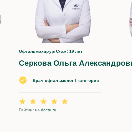
да
Офтальмохирург
Стаж: 19 лет
Серкова Ольга Александров
Врач-офтальмолог I категории
Рейтинг на
doctu.ru