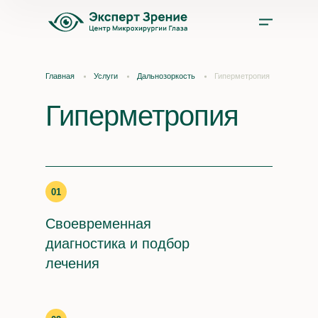
Услуги
Главная
Услуги
Дальнозоркость
Гиперметропия
Цены
Гиперметропия
Врачи
Акции и скидки
01
Своевременная
О нас
диагностика и подбор
лечения
Отзывы
Оплата