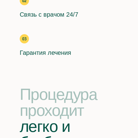
02
Контакты
Связь с врачом 24/7
03
Заказать звонок
Гарантия лечения
Телефон
+7 (495) 473-43-58
Процедура
с 8:00 до 22:00
проходит
Адрес
г. Москва,
легко и
Украинский бульва