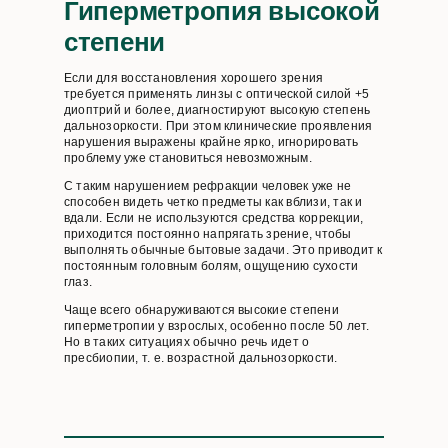
Гиперметропия высокой
степени
Если для восстановления хорошего зрения
требуется применять линзы с оптической силой +5
диоптрий и более, диагностируют высокую степень
дальнозоркости. При этом клинические проявления
нарушения выражены крайне ярко, игнорировать
проблему уже становиться невозможным.
С таким нарушением рефракции человек уже не
способен видеть четко предметы как вблизи, так и
вдали. Если не используются средства коррекции,
приходится постоянно напрягать зрение, чтобы
выполнять обычные бытовые задачи. Это приводит к
постоянным головным болям, ощущению сухости
глаз.
Чаще всего обнаруживаются высокие степени
гиперметропии у взрослых, особенно после 50 лет.
Но в таких ситуациях обычно речь идет о
пресбиопии, т. е. возрастной дальнозоркости.