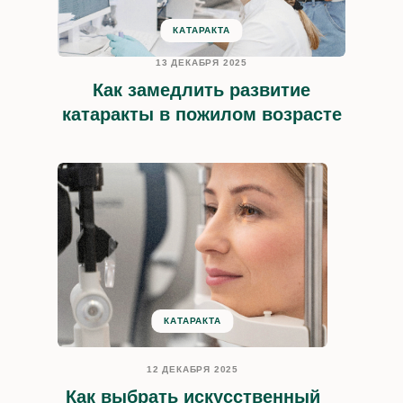
КАТАРАКТА
Контакты
13 ДЕКАБРЯ 2025
Как замедлить развитие
катаракты в пожилом возрасте
Заказать звонок
Телефон
+7 (495) 473-43-58
с 8:00 до 22:00
Адрес
КАТАРАКТА
г. Москва,
Украинский бульвар
12 ДЕКАБРЯ 2025
Как выбрать искусственный