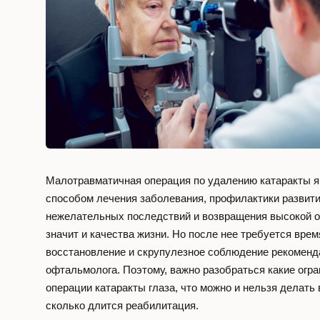
Контакты
Заказать зв
Телефон
+7 (495) 473-
Малотравматичная операция по удалению катаракты 
способом лечения заболевания, профилактики развити
с 8:00 до 22:00
нежелательных последствий и возвращения высокой о
значит и качества жизни. Но после нее требуется врем
Адрес
восстановление и скрупулезное соблюдение рекоменд
г. Москва,
офтальмолога. Поэтому, важно разобраться какие огр
операции катаракты глаза, что можно и нельзя делать 
Украинский 
сколько длится реабилитация.