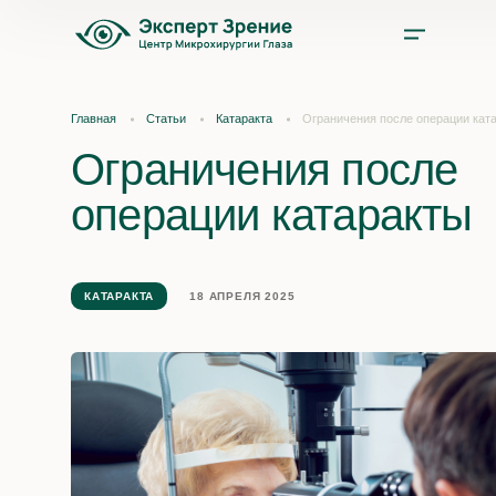
Услуги
Главная
Статьи
Катаракта
Ограничения после операции кат
Ограничения после
Цены
операции катаракты
Врачи
Акции и скидки
КАТАРАКТА
18 АПРЕЛЯ 2025
О нас
Отзывы
Оплата