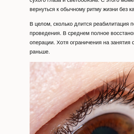
сухого глаза и светобоязнь. С этого мо
вернуться к обычному ритму жизни без к
стеклов
Диагностика дальнозоркости
В целом, сколько длится реабилитация п
Рефракционная замена
Диагности
хрусталика
стекловид
проведения. В среднем полное восстано
Лазерная коррекция
Лазерный
операции. Хотя ограничения на занятия 
дальнозоркости
раньше.
Гиперметропия
Пресбиопия
Другие услуги
Имплантация факичных линз