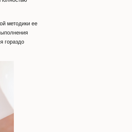
. Полностью
й
Диагностика астигматизма
ой методики ее
Имплантация ИОЛ
 выполнения
Лазерная коррекция
я
астигматизма
ся гораздо
Контактная коррекция
ки
астигматизма