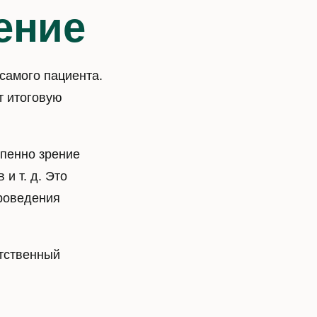
ение
самого пациента.
т итоговую
епенно зрение
и т. д. Это
проведения
етственный