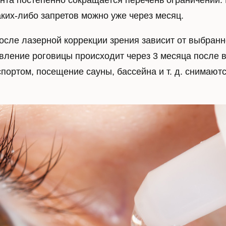
мента постепенно сокращается перечень ограничений
аких-либо запретов можно уже через месяц.
идного тела
Диагностика заболевани
сетчатки
осле лазерной коррекции зрения зависит от выбранн
ка деструкции
Профилактическая
ного тела
вление роговицы происходит через 3 месяца после
периферическая лазерна
 витреолизис
спортом, посещение сауны, бассейна и т. д. снимают
коагуляция
Лазерное лечение сетчат