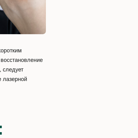
коротким
т восстановление
, следует
е лазерной
: