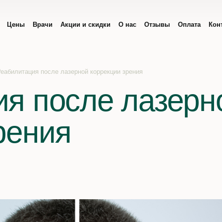
Цены
Врачи
Акции и скидки
О нас
Отзывы
Оплата
Кон
еабилитация после лазерной коррекции зрения
я после лазерн
рения