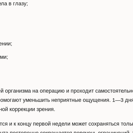
ла в глазу;
укость
Лазерная коррекци
ка миопии
Фемтосекундное удалени
ении;
катаракты
коррекция
сти
Лазерная коррекция LASI
ми;
миопии
Лазерная коррекция FEM
тика миопии
Лазерная коррекция Femt
LASIK
Лазерная коррекция Supe
й организма на операцию и проходит самостоятельн
Лазерная коррекция Тран
помогают уменьшить неприятные ощущения. 1—3 дня 
Лазерная коррекция Smart
ной коррекции зрения.
ся и к концу первой недели может сохраняться тол
кция
Лечение сетчатки г