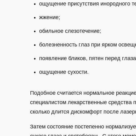
ощущение присутствия инородного те
жжение;
Диагностика
Близор
обильное слезотечение;
Комплексная диагностика зрения
Диагности
болезненность глаз при ярком освещ
Лазерная 
близоруко
появление бликов, пятен перед глаза
Степени 
ощущение сухости.
Профилак
Подобное считается нормальное реакцие
специалистом лекарственные средства 
сколько длится дискомфорт после лазер
Затем состояние постепенно нормализует
Дальнозоркость
Дестру