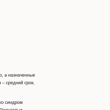
я
Лечение катаракты
е
Диагностика катаракты
Катаракта лечение лазером
K
Замена хрусталика при катаракте
TO LASIK
Вторичная катаракта
o Super
r LASIK
о, а назначенные
с ФРК
– средний срок,
Sight
ько синдром
лаза
Астигматизм