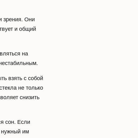
 зрения. Они
твует и общий
вляться на
е нестабильным.
ть взять с собой
текла не только
зволяет снизить
я сон. Если
т нужный им