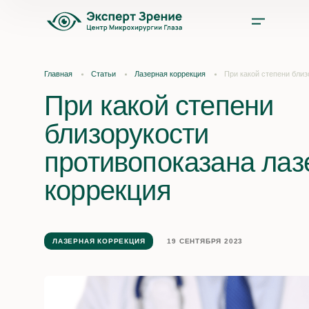
Услуги
Главная
Статьи
Лазерная коррекция
При какой степени близ
При какой степени
Цены
близорукости
Врачи
противопоказана лаз
Акции и скидки
коррекция
О нас
ЛАЗЕРНАЯ КОРРЕКЦИЯ
19 СЕНТЯБРЯ 2023
Отзывы
Оплата