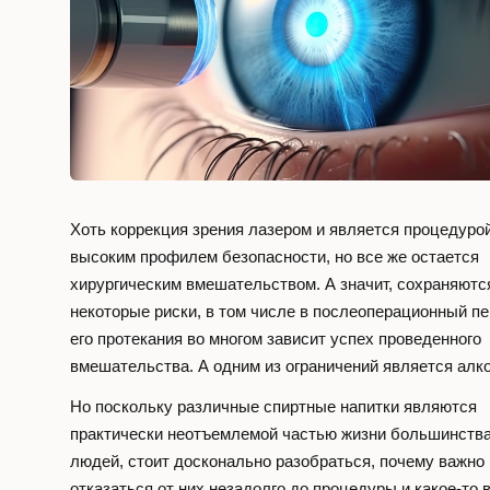
Контакты
Заказать звоно
Хоть коррекция зрения лазером и является процедурой
Телефон
высоким профилем безопасности, но все же остается
+7 (495) 473-43
хирургическим вмешательством. А значит, сохраняютс
некоторые риски, в том числе в послеоперационный пе
с 8:00 до 22:00
его протекания во многом зависит успех проведенного
вмешательства. А одним из ограничений является алко
Адрес
Но поскольку различные спиртные напитки являются
г. Москва,
практически неотъемлемой частью жизни большинств
Украинский б
людей, стоит досконально разобраться, почему важно
отказаться от них незадолго до процедуры и какое-то 