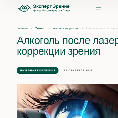
Услуги
Главная
Статьи
Лазерная коррекция
Алкоголь после лазерно
Алкоголь после лазе
Цены
коррекции зрения
Врачи
Акции и скидки
ЛАЗЕРНАЯ КОРРЕКЦИЯ
19 СЕНТЯБРЯ 2023
О нас
Отзывы
Оплата