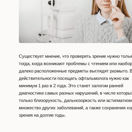
Контакты
Заказать звонок
Существует мнение, что проверять зрение нужно толь
тогда, когда возникают проблемы с чтением или наобо
Телефон
далеко расположенные предметы выглядят размыто. 
+7 (495) 473-43-
действительности посещать офтальмолога нужно как
минимум 1 раз в 2 года. Это станет залогом ранней
с 8:00 до 22:00
диагностики самых разных нарушений, в числе которы
только близорукость, дальнозоркость или астигматизм,
Адрес
множество других заболеваний, а также сохранения х
г. Москва,
зрения на долгие годы.
Украинский бу