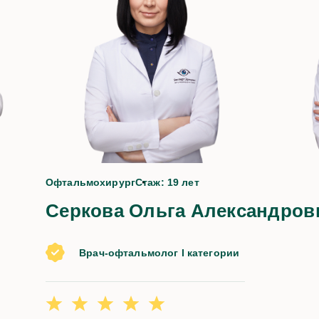
да
Офтальмохирург
Стаж: 19 лет
Серкова Ольга Александров
Врач-офтальмолог I категории