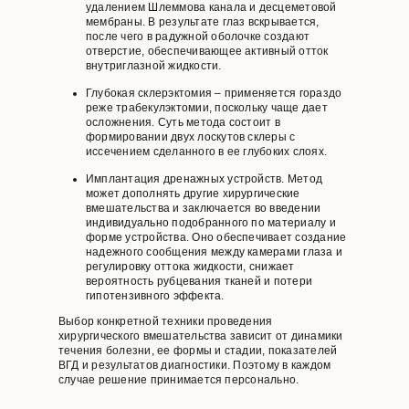
удалением Шлеммова канала и десцеметовой
мембраны. В результате глаз вскрывается,
после чего в радужной оболочке создают
отверстие, обеспечивающее активный отток
внутриглазной жидкости.
Глубокая склерэктомия – применяется гораздо
реже трабекулэктомии, поскольку чаще дает
осложнения. Суть метода состоит в
формировании двух лоскутов склеры с
иссечением сделанного в ее глубоких слоях.
Имплантация дренажных устройств. Метод
может дополнять другие хирургические
вмешательства и заключается во введении
индивидуально подобранного по материалу и
форме устройства. Оно обеспечивает создание
надежного сообщения между камерами глаза и
регулировку оттока жидкости, снижает
вероятность рубцевания тканей и потери
гипотензивного эффекта.
Выбор конкретной техники проведения
хирургического вмешательства зависит от динамики
течения болезни, ее формы и стадии, показателей
ВГД и результатов диагностики. Поэтому в каждом
случае решение принимается персонально.