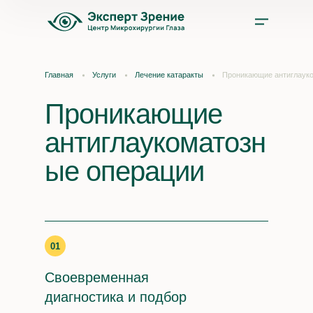
Услуги
Главная
Услуги
Лечение катаракты
Проникающие антиглаук
Цены
Проникающие
антиглаукоматозн
Врачи
ые операции
Акции и скидки
О нас
01
Отзывы
Своевременная
диагностика и подбор
Оплата