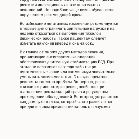
хирургические вмешательства сопряжены с риском
развития инфекционных и воспалительных
осложнений. Но подобное чаще всего обусловлено
нарушением рекомендаций врача.
Во избежание негативных изменений рекомендуется
в первые дни ограничить зрительные нагрузки и на
неделю отказаться от выполнения тяжелой
физической работы. Также пациентам следует
избегать наклонов вперед и сна на боку.
В отличие от многих других методов лечения,
проникающие антиглаукомные операции
обеспечивают длительную стабилизацию ВГД. При
этом они позволяют навсегда забыть про
гипотензивные капли или как минимум значительно
уменьшить зависимость них. Это одновременно
решает множество проблем. Во-первых, резко
снижается риск потери зрения, особенно при
выполнении рекомендаций врача и регулярном
прохождении обследований. Во-вторых, устраняется
синдром сухого глаза, который часто развивается
при длительном применении капель от глаукомы.