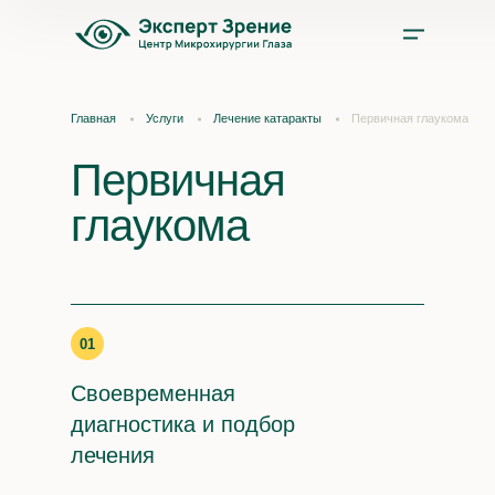
Услуги
Главная
Услуги
Лечение катаракты
Первичная глаукома
Цены
Первичная
глаукома
Врачи
Акции и скидки
01
О нас
Своевременная
Отзывы
диагностика и подбор
лечения
Оплата