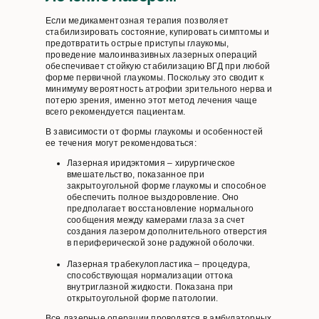
Если медикаментозная терапия позволяет
стабилизировать состояние, купировать симптомы и
предотвратить острые приступы глаукомы,
проведение малоинвазивных лазерных операций
обеспечивает стойкую стабилизацию ВГД при любой
форме первичной глаукомы. Поскольку это сводит к
минимуму вероятность атрофии зрительного нерва и
потерю зрения, именно этот метод лечения чаще
всего рекомендуется пациентам.
В зависимости от формы глаукомы и особенностей
ее течения могут рекомендоваться:
Лазерная иридэктомия – хирургическое
вмешательство, показанное при
закрытоугольной форме глаукомы и способное
обеспечить полное выздоровление. Оно
предполагает восстановление нормального
сообщения между камерами глаза за счет
создания лазером дополнительного отверстия
в периферической зоне радужной оболочки.
Лазерная трабекулопластика – процедура,
способствующая нормализации оттока
внутриглазной жидкости. Показана при
открытоугольной форме патологии.
Все лазерные операции проводятся в амбулаторных