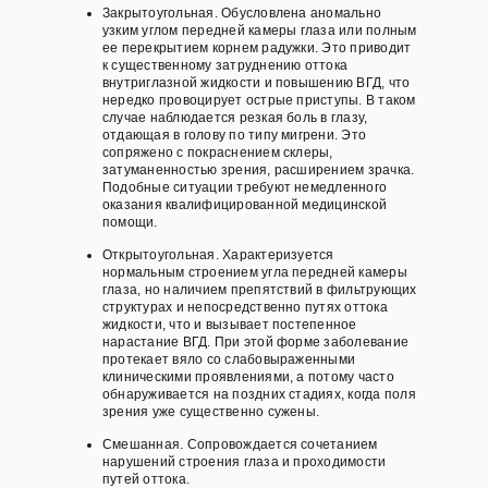
Закрытоугольная. Обусловлена аномально
узким углом передней камеры глаза или полным
ее перекрытием корнем радужки. Это приводит
к существенному затруднению оттока
внутриглазной жидкости и повышению ВГД, что
нередко провоцирует острые приступы. В таком
случае наблюдается резкая боль в глазу,
отдающая в голову по типу мигрени. Это
сопряжено с покраснением склеры,
затуманенностью зрения, расширением зрачка.
Подобные ситуации требуют немедленного
оказания квалифицированной медицинской
помощи.
Открытоугольная. Характеризуется
нормальным строением угла передней камеры
глаза, но наличием препятствий в фильтрующих
структурах и непосредственно путях оттока
жидкости, что и вызывает постепенное
нарастание ВГД. При этой форме заболевание
протекает вяло со слабовыраженными
клиническими проявлениями, а потому часто
обнаруживается на поздних стадиях, когда поля
зрения уже существенно сужены.
Смешанная. Сопровождается сочетанием
нарушений строения глаза и проходимости
путей оттока.