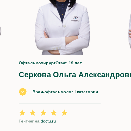
да
Офтальмохирург
Стаж: 19 лет
Серкова Ольга Александров
Врач-офтальмолог I категории
Рейтинг на
doctu.ru