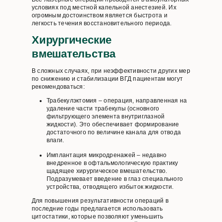
условиях под местной капельной анестезией. Их
огромным достоинством является быстрота и
легкость течения восстановительного периода.
Хирургические
вмешательства
В сложных случаях, при неэффективности других мер
по снижению и стабилизации ВГД пациентам могут
рекомендоваться:
Трабекулэктомия – операция, направленная на
удаление части трабекулы (основного
фильтрующего элемента внутриглазной
жидкости). Это обеспечивает формирование
достаточного по величине канала для отвода
влаги.
Имплантация микродренажей – недавно
внедренное в офтальмологическую практику
щадящее хирургическое вмешательство.
Подразумевает введение в глаз специального
устройства, отводящего избыток жидкости.
Для повышения результативности операций в
последние годы предлагается использовать
цитостатики, которые позволяют уменьшить