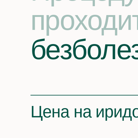
проходи
безболе
Цена на ирид