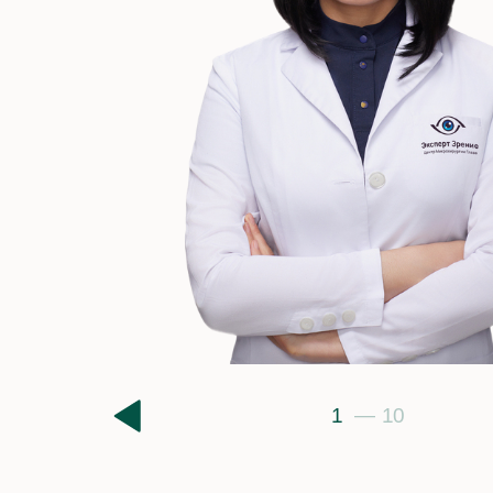
Диагностика
Близор
Комплексная диагностика зрения
Диагности
ач-офтальмолог , офтальмохирург
Стаж: 4 года
Лазерная 
близоруко
Архипов Максим
Степени 
Профилак
Владимирович
1
—
10
Дальнозоркость
Дестру