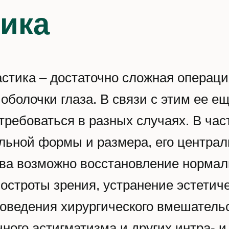
ика
астика – достаточно сложная операц
болочки глаза. В связи с этим ее е
требоваться в разных случаях. В час
ьной формы и размера, его централ
тва возможно восстановление нормал
строты зрения, устранение эстетичес
роведения хирургического вмешател
чного астигматизма и других интра- 