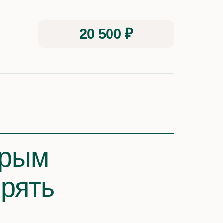
20 500 ₽
орым
рять