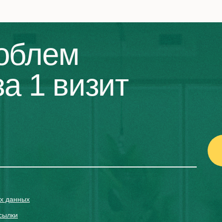
идного тела
Диагностика заболевани
сетчатки
облем
ка деструкции
Профилактическая
ного тела
периферическая лазерна
 витреолизис
коагуляция
а 1 визит
Лазерное лечение сетчат
х данных
сылки