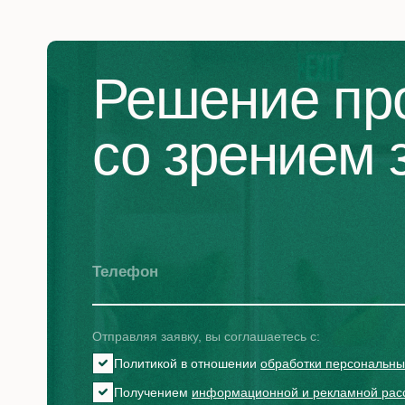
стеклов
Диагностика дальнозоркости
Рефракционная замена
Решение пр
Диагности
хрусталика
стекловид
Лазерная коррекция
Лазерный
со зрением з
дальнозоркости
Гиперметропия
Пресбиопия
Другие услуги
Телефон
Имплантация факичных линз
Отправляя заявку, вы соглашаетесь с:
Политикой в отношении
обработки персональны
Получением
информационной и рекламной рас