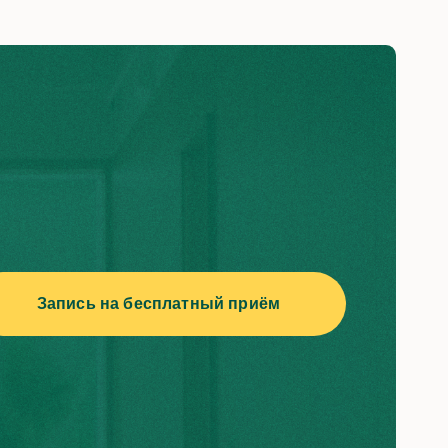
й
Диагностика астигматизма
Имплантация ИОЛ
Лазерная коррекция
я
астигматизма
Контактная коррекция
ки
астигматизма
Запись на бесплатный приём