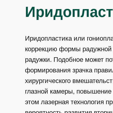
Иридопласт
Иридопластика или гониопл
коррекцию формы радужной о
радужки. Подобное может по
формирования зрачка правил
хирургического вмешательс
глазной камеры, повышение о
этом лазерная технология п
вероятность развития втори