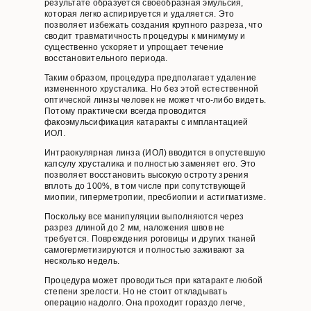
результате образуется своеобразная эмульсия,
которая легко аспирируется и удаляется. Это
позволяет избежать создания крупного разреза, что
сводит травматичность процедуры к минимуму и
существенно ускоряет и упрощает течение
восстановительного периода.
Таким образом, процедура предполагает удаление
измененного хрусталика. Но без этой естественной
оптической линзы человек не может что-либо видеть.
Потому практически всегда проводится
факоэмульсификация катаракты с имплантацией
ИОЛ.
Интраокулярная линза (ИОЛ) вводится в опустевшую
капсулу хрусталика и полностью заменяет его. Это
позволяет восстановить высокую остроту зрения
вплоть до 100%, в том числе при сопутствующей
миопии, гиперметропии, пресбиопии и астигматизме.
Поскольку все манипуляции выполняются через
разрез длиной до 2 мм, наложения швов не
требуется. Повреждения роговицы и других тканей
самогерметизируются и полностью заживают за
несколько недель.
Процедура может проводиться при катаракте любой
степени зрелости. Но не стоит откладывать
операцию надолго. Она проходит гораздо легче,