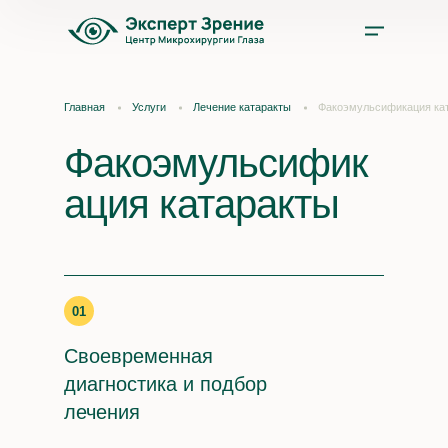
Услуги
Главная
Услуги
Лечение катаракты
Факоэмульсификация ка
Цены
Факоэмульсифик
ация катаракты
Врачи
Акции и скидки
01
О нас
Своевременная
Отзывы
диагностика и подбор
лечения
Оплата