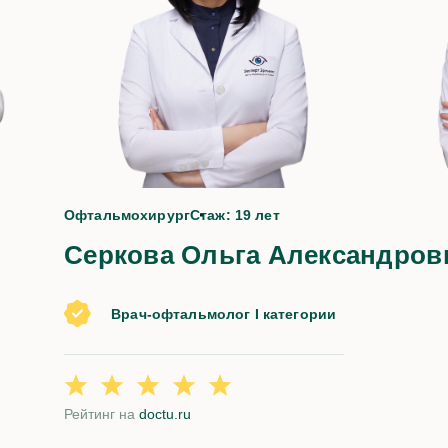
да
Офтальмохирург
Стаж: 19 лет
Серкова Ольга Александров
Врач-офтальмолог I категории
Рейтинг на
doctu.ru