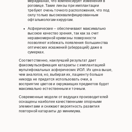
меридианах, что компенсирует изменения в
роговице. Такие линзы при имплантации
требуют очень точного расположения, что под
силу только высококвалифицированным
офтальмологам-хирургам.
Асферические – обеспечивают максимально
высокое качество зрения, так как за счет
неравномерной кривизны поверхности
позволяют избежать появления большинства
оптических искажений (аберраций) даже в
сумерках.
Соответственно, наилучший результат дает
факоэмульсификация катаракты с имплантацией
мультифокальных асферических ИОЛ. Их цена выше,
чем аналогов, но, выбирая их, пациенту больше
никогда не придется использовать очки, а
восприятие цветов и окружающих предметов будет
максимально естественным и точным.
Современные модели от ведущих производителей
оснащены наиболее качественными опорными
элементами и снижают вероятность развития
повторной катаракты до минимума.