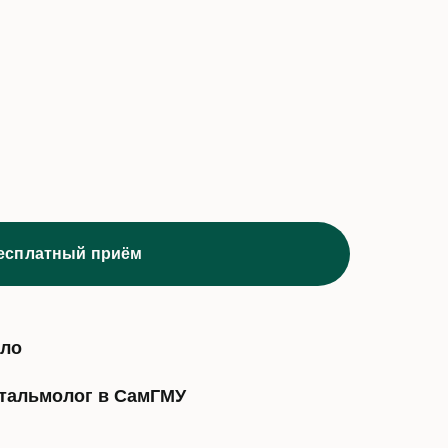
бесплатный приём
ело
фтальмолог в СамГМУ