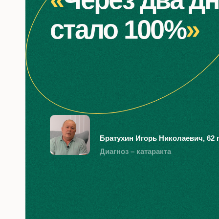
стало 100%
»
Дальнозоркость
Дестру
стеклов
Диагностика дальнозоркости
лазерную
Рефракционная замена
Диагности
е
хрусталика
стекловид
в клинике
Братухин Игорь Николаевич, 62 
нные. Я
Лазерная коррекция
Лазерный
дальнозоркости
ку на
Диагноз – катаракта
 дверь,
Гиперметропия
. После
Пресбиопия