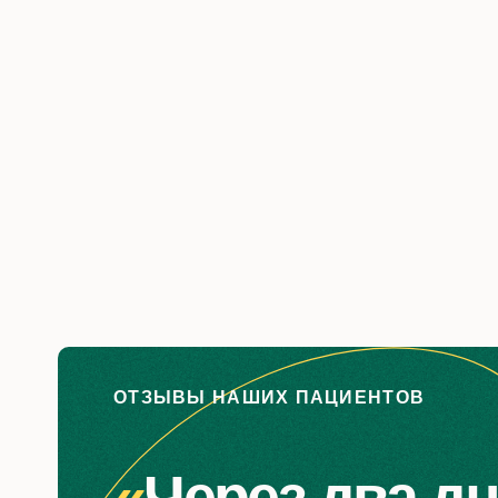
Диагностика
Близор
Комплексная диагностика зрения
Диагности
Лазерная 
близоруко
ОТЗЫВЫ НАШИХ ПАЦИЕНТОВ
Степени 
Профилак
не
«
Через два дн