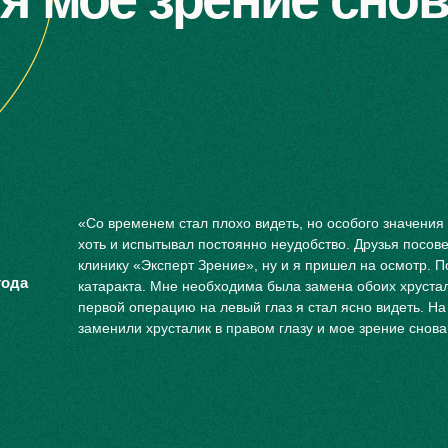
Лазерная коррекция Supe
Лазерная коррекция Тран
Лазерная коррекция Smart
кция
Лечение сетчатки г
идного тела
Диагностика заболевани
«Со временем стал плохо видеть, но особого значения
сетчатки
ка деструкции
хоть и испытывал постоянно неудобство. Друзья посове
Профилактическая
ного тела
клинику «Эксперт Зрение», ну и я пришел на осмотр. П
периферическая лазерна
года
катаракта. Мне необходима была замена обоих хрустал
 витреолизис
коагуляция
первой операцию на левый глаз я стал ясно видеть. Н
Лазерное лечение сетчат
заменили хрусталик в правом глазу и мое зрение снов