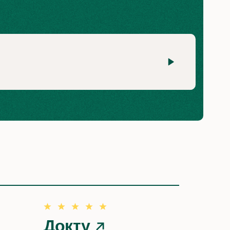
Докту