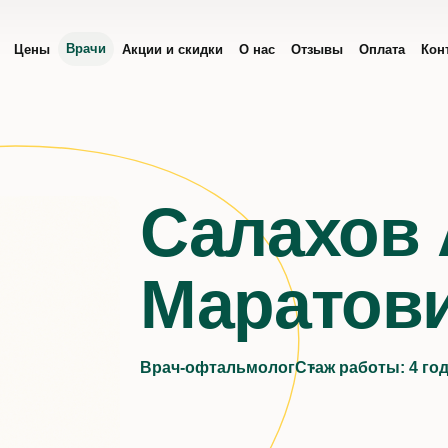
Врачи
Цены
Акции и скидки
О нас
Отзывы
Оплата
Кон
ч
Салахов 
Маратов
Врач-офтальмолог
Стаж работы:
4 го