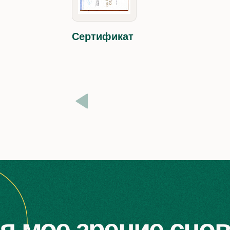
Сертификат
укость
Лазерная коррекци
ка миопии
Фемтосекундное удалени
катаракты
коррекция
сти
Лазерная коррекция LASI
миопии
Лазерная коррекция FEM
тика миопии
Лазерная коррекция Femt
я мое зрение снов
LASIK