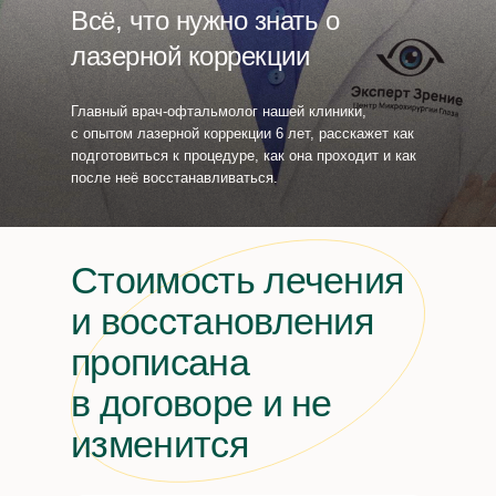
Всё, что нужно знать о
лазерной коррекции
Главный врач-офтальмолог нашей клиники,
с опытом лазерной коррекции 6 лет, расскажет как
подготовиться к процедуре, как она проходит и как
после неё восстанавливаться.
Стоимость лечения
и восстановления
прописана
в договоре и не
изменится