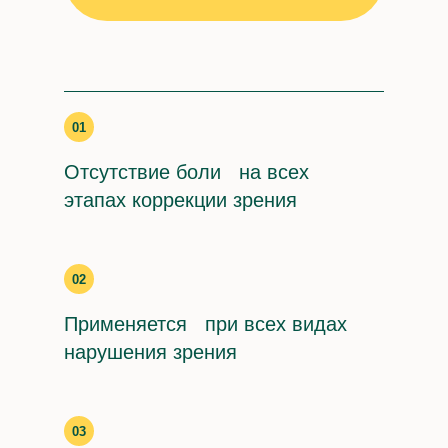
Контакты
01
Заказать звонок
Отсутствие боли на всех
этапах коррекции зрения
Телефон
+7 (495) 473-43-56
02
с 8:00 до 22:00
Применяется при всех видах
нарушения зрения
Адрес
г. Москва,
Украинский бульвар
03