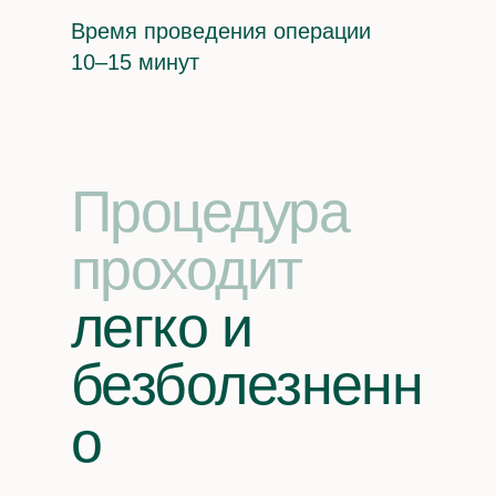
д. 6
Время проведения операции
10–15 минут
Социальные сети
VK
YT
OK
Процедура
проходит
легко
и
безболезненн
о